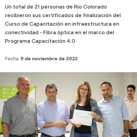
Presupuesto
Un total de 21 personas de Río Colorado
Boletín Oficial
recibieron sus certificados de finalización del
Compras y licitaciones
Curso de Capacitación en infraestructura en
conectividad - Fibra óptica en el marco del
Consulta de expedientes
Programa Capacitación 4.0
Consulta de pago a proveedores
Convocatorias
Fecha:
9 de noviembre de 2022
Intranet
Login