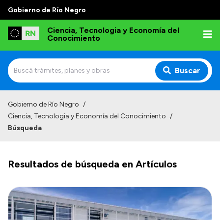
Gobierno de Río Negro
Ciencia, Tecnologia y Economía del
Conocimiento
Buscar
Inicio
Gobierno de Río Negro
/
Ciencia, Tecnologia y Economía del Conocimiento
/
Institucional
Búsqueda
Misión
Normativa
Resultados de búsqueda en Artículos
Transparencia