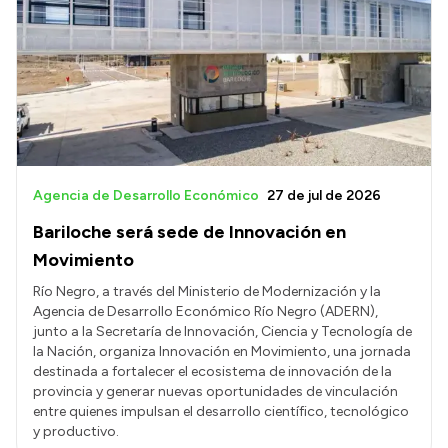
Presupuesto
Boletín Oficial
Compras y licitaciones
Consulta de expedientes
Consulta de pago a proveedores
Convocatorias
Agencia de Desarrollo Económico
27 de jul de 2026
Intranet
Bariloche será sede de Innovación en
Login
Movimiento
Río Negro, a través del Ministerio de Modernización y la
Agencia de Desarrollo Económico Río Negro (ADERN),
junto a la Secretaría de Innovación, Ciencia y Tecnología de
la Nación, organiza Innovación en Movimiento, una jornada
destinada a fortalecer el ecosistema de innovación de la
provincia y generar nuevas oportunidades de vinculación
entre quienes impulsan el desarrollo científico, tecnológico
y productivo.