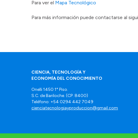
Para ver el
Mapa Tecnológico
Para más información puede contactarse al sigui
CIENCIA, TECNOLOGÍA Y
ECONOMÍA DEL CONOCIMIENTO
Onelli 1450 1° Piso.
S.C. de Bariloche. (CP. 8400)
Teléfono: +54 0294 442 7049
cienciatecnologiayproduccion@gmail.com