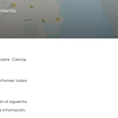
imiento
obre Ciencia,
informan sobre
n el siguiente
a información.