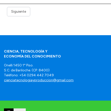
Siguiente
CIENCIA, TECNOLOGÍA Y
ECONOMÍA DEL CONOCIMIENTO
Onelli 1450 1° Piso.
S.C. de Bariloche. (CP. 8400)
Teléfono: +54 0294 442 7049
cienciatecnologiayproduccion@gmail.com