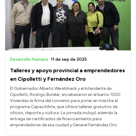
Presupuesto
Boletín Oficial
Compras y licitaciones
Consulta de expedientes
Consulta de pago a proveedores
Convocatorias
Desarrollo Humano
11 de sep de 2025
Intranet
Talleres y apoyo provincial a emprendedores
Login
en Cipolletti y Fernández Oro
El Gobernador Alberto Weretilneck y el Intendente de
Cipolletti, Rodrigo Buteler, encabezaron en el barrio 1200
Viviendas la firma del convenio para poner en marcha el
programa CapacitArte, que ofrece talleres gratuitos de
oficios, deporte y cultura. La jornada incluyó además la
entrega de certificados de financiamiento para
emprendedores de esa ciudad y General Fernández Oro.