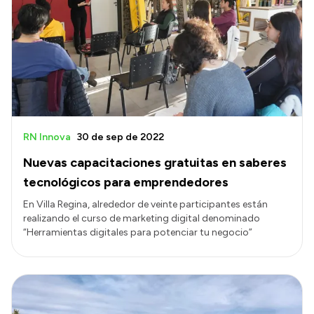
Presupuesto
Boletín Oficial
Compras y licitaciones
Consulta de expedientes
Consulta de pago a proveedores
Convocatorias
RN Innova
30 de sep de 2022
Intranet
Nuevas capacitaciones gratuitas en saberes
Login
tecnológicos para emprendedores
En Villa Regina, alrededor de veinte participantes están
realizando el curso de marketing digital denominado
“Herramientas digitales para potenciar tu negocio”